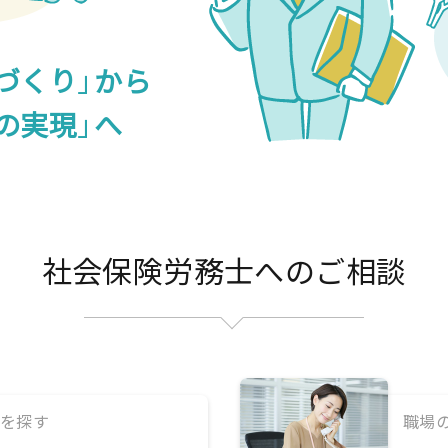
づくり
」
から
の実現
」
へ
社会保険労務士へのご相談
を探す
職場