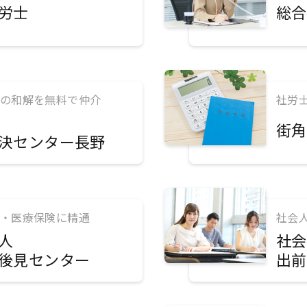
労士
総合
の和解を無料で仲介
社労
街角
決センター長野
・医療保険に精通
社会
人
社会
後見センター
出前