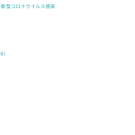
び新型コロナウイルス感染
6）
）