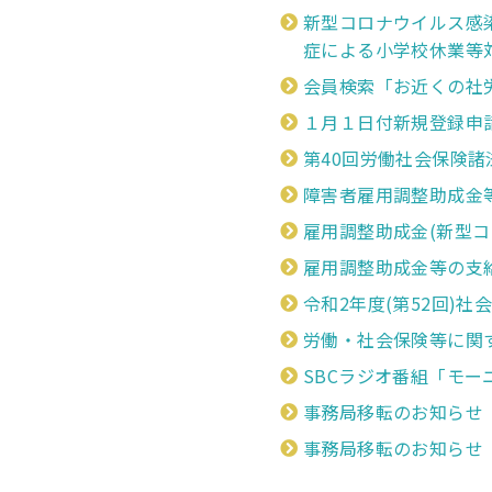
新型コロナウイルス感
症による小学校休業等対
会員検索「お近くの社労士
１月１日付新規登録申請の
第40回労働社会保険
障害者雇用調整助成金等の
雇用調整助成金(新型コロ
雇用調整助成金等の支給
令和2年度(第52回)社
労働・社会保険等に関する
SBCラジオ番組「モ
事務局移転のお知らせ
事務局移転のお知らせ